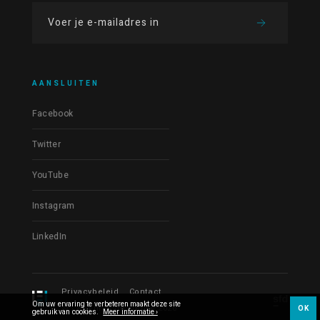
AANSLUITEN
Facebook
Twitter
YouTube
Instagram
LinkedIn
Privacybeleid
Contact
Om uw ervaring te verbeteren maakt deze site
© Les Films du Fleuve 2026
OK
gebruik van cookies.
Meer informatie ›