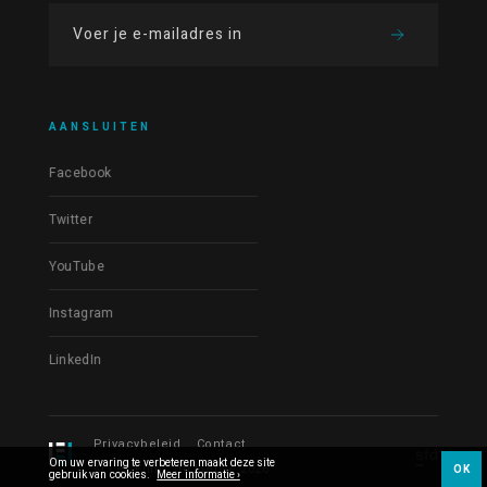
AANSLUITEN
Facebook
Twitter
YouTube
Instagram
LinkedIn
Privacybeleid
Contact
Om uw ervaring te verbeteren maakt deze site
© Les Films du Fleuve 2026
OK
gebruik van cookies.
Meer informatie ›