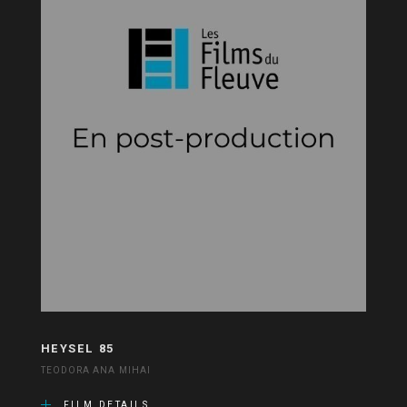
HEYSEL 85
TEODORA ANA MIHAI
FILM DETAILS