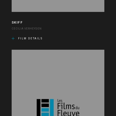
SKIFF
CECILIA VERHEYDEN
FILM DETAILS