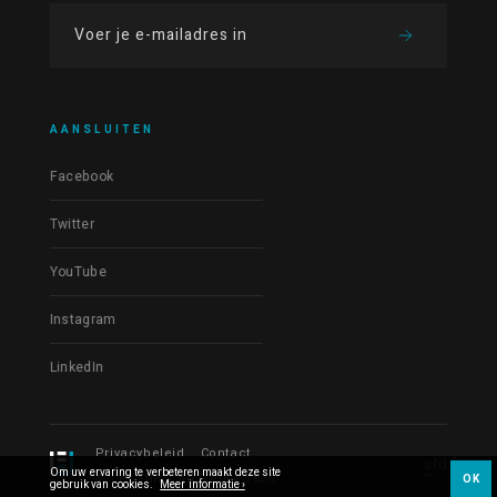
AANSLUITEN
Facebook
Twitter
YouTube
Instagram
LinkedIn
Privacybeleid
Contact
Om uw ervaring te verbeteren maakt deze site
© Les Films du Fleuve 2026
OK
gebruik van cookies.
Meer informatie ›