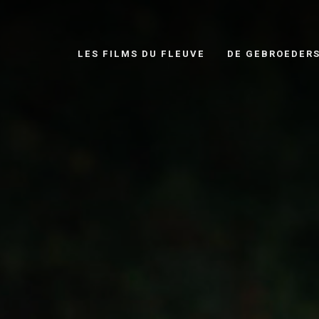
LES FILMS DU FLEUVE
DE GEBROEDER