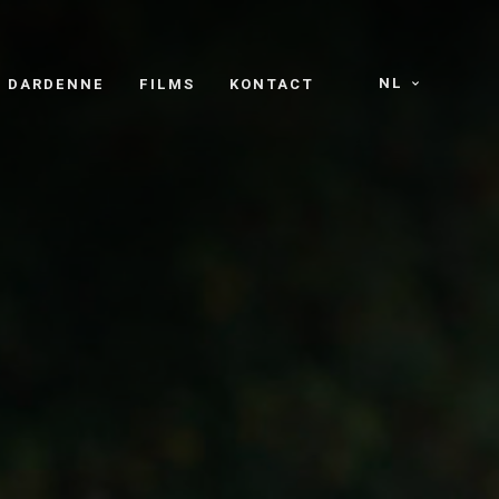
NL
S DARDENNE
FILMS
KONTACT