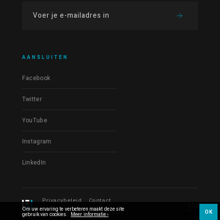
AANSLUITEN
Facebook
Twitter
YouTube
Instagram
LinkedIn
Privacybeleid
Contact
Om uw ervaring te verbeteren maakt deze site
© Les Films du Fleuve 2026
OK
gebruik van cookies.
Meer informatie ›