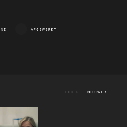
END
AFGEWERKT
OUDER
NIEUWER