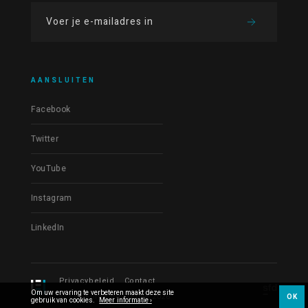
AANSLUITEN
Facebook
Twitter
YouTube
Instagram
LinkedIn
Privacybeleid
Contact
Om uw ervaring te verbeteren maakt deze site
© Les Films du Fleuve 2026
OK
gebruik van cookies.
Meer informatie ›