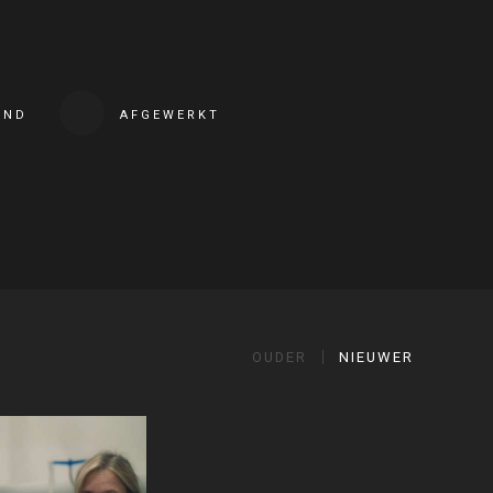
END
AFGEWERKT
OUDER
NIEUWER