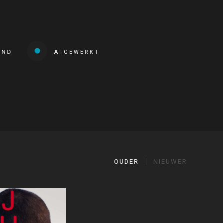
END
AFGEWERKT
OUDER
NIEUWER