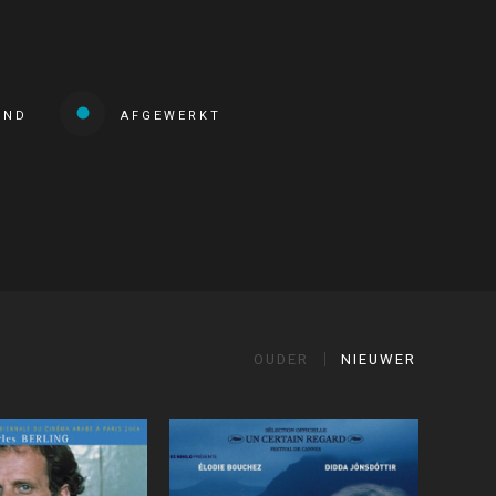
END
AFGEWERKT
OUDER
NIEUWER