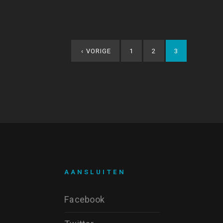
‹
VORIGE
1
2
3
AANSLUITEN
Facebook