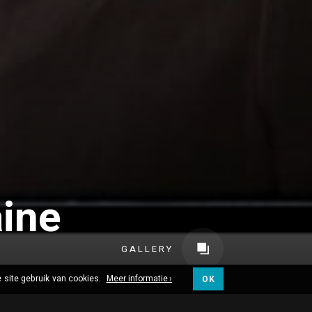
aine
GALLERY
 site gebruik van cookies.
Meer informatie ›
OK