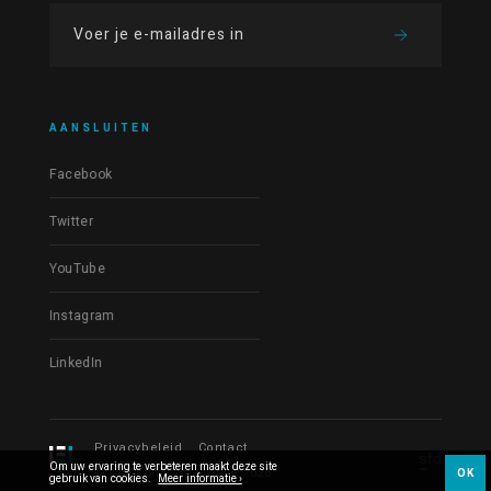
AANSLUITEN
Facebook
Twitter
YouTube
Instagram
LinkedIn
Privacybeleid
Contact
Om uw ervaring te verbeteren maakt deze site
© Les Films du Fleuve 2026
OK
gebruik van cookies.
Meer informatie ›