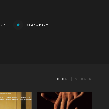
END
AFGEWERKT
OUDER
NIEUWER