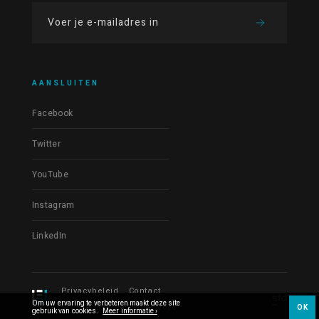
AANSLUITEN
Facebook
Twitter
YouTube
Instagram
LinkedIn
Privacybeleid
Contact
Om uw ervaring te verbeteren maakt deze site
© Les Films du Fleuve 2026
OK
gebruik van cookies.
Meer informatie ›