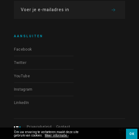
AANSLUITEN
Facebook
Twitter
YouTube
Instagram
LinkedIn
Privacybeleid
Contact
Om uw ervaring te verbeteren maakt deze site
© Les Films du Fleuve 2026
OK
gebruik van cookies.
Meer informatie ›