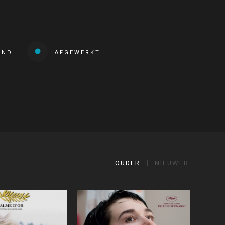
END
AFGEWERKT
OUDER
NIEUWER