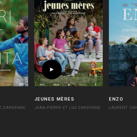
A
JEUNES MÈRES
ENZO
UC DARDENNE
JEAN-PIERRE ET LUC DARDENNE
LAURENT CA