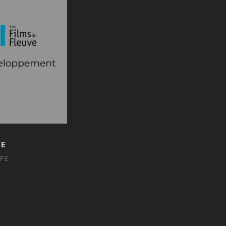
GE
LPE