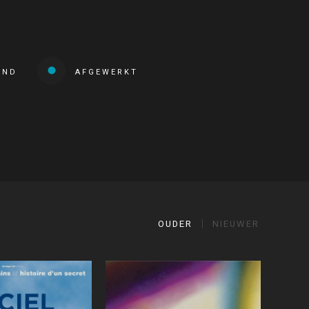
END
AFGEWERKT
OUDER
NIEUWER