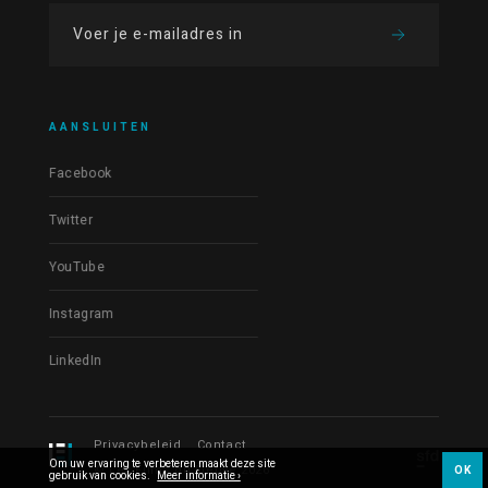
AANSLUITEN
Facebook
Twitter
YouTube
Instagram
LinkedIn
Privacybeleid
Contact
Om uw ervaring te verbeteren maakt deze site
© Les Films du Fleuve 2026
OK
gebruik van cookies.
Meer informatie ›