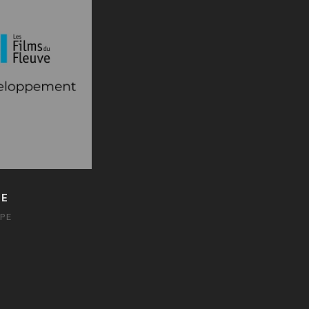
GE
LPE