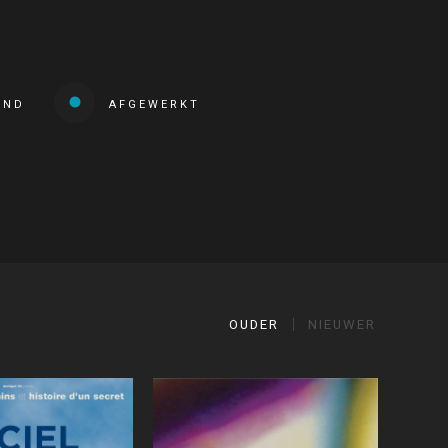
END
AFGEWERKT
OUDER
NIEUWER