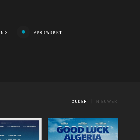
END
AFGEWERKT
OUDER
NIEUWER