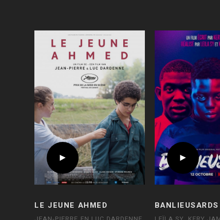
LE JEUNE AHMED
BANLIEUSARDS
JEAN-PIERRE EN LUC DARDENNE
LEÏLA SY, KERY JA