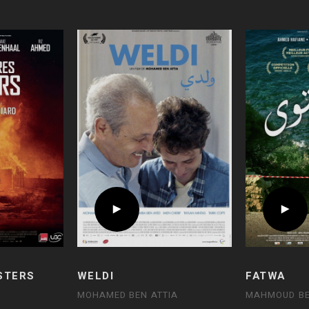
STERS
WELDI
FATWA
MOHAMED BEN ATTIA
MAHMOUD B