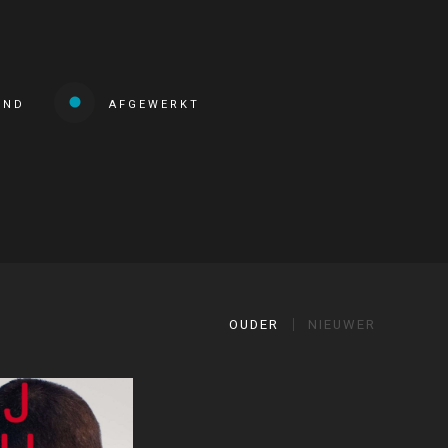
END
AFGEWERKT
OUDER
NIEUWER