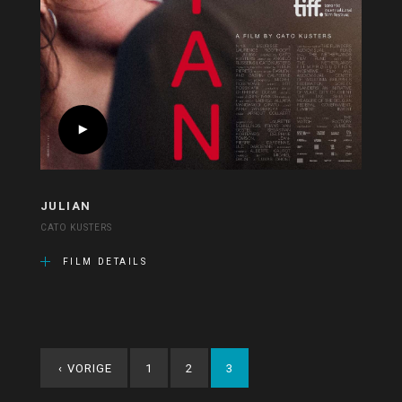
JULIAN
CATO KUSTERS
FILM DETAILS
‹
VORIGE
1
2
3