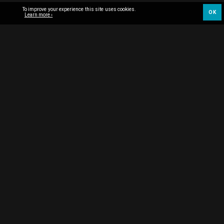
To improve your experience this site uses cookies.
OK
Learn more ›