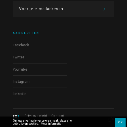
AANSLUITEN
Facebook
Twitter
YouTube
Instagram
LinkedIn
Privacybeleid
Contact
Om uw ervaring te verbeteren maakt deze site
© Les Films du Fleuve 2026
OK
gebruik van cookies.
Meer informatie ›