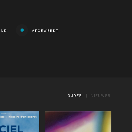
END
AFGEWERKT
OUDER
NIEUWER