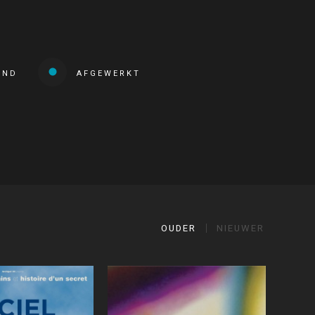
END
AFGEWERKT
OUDER
NIEUWER