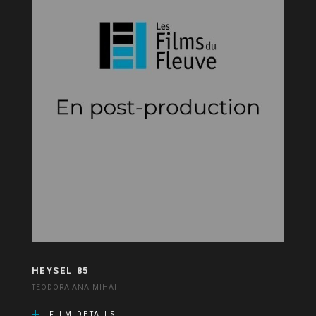
HEYSEL 85
TEODORA ANA MIHAI
FILM DETAILS