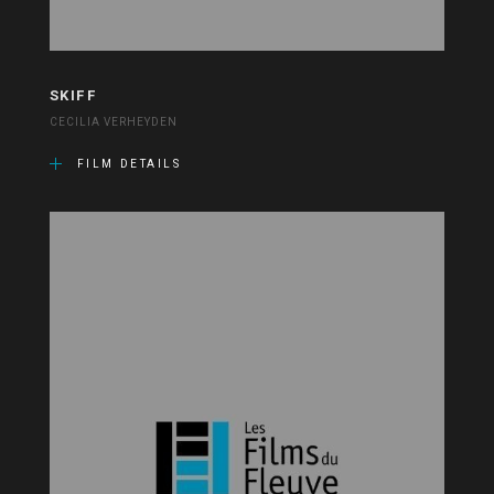
SKIFF
CECILIA VERHEYDEN
FILM DETAILS