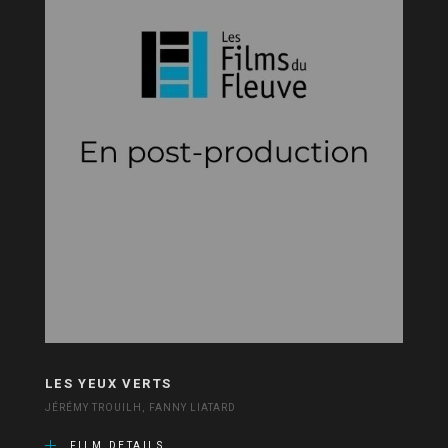
LES YEUX VERTS
JÉRÉMY TROUILH, FANNY LIATARD
FILM DETAILS