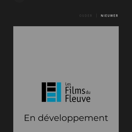
OUDER
NIEUWER