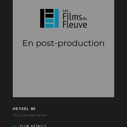
HEYSEL 85
TEODORA ANA MIHAI
FILM DETAILS