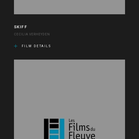
SKIFF
CECILIA VERHEYDEN
FILM DETAILS