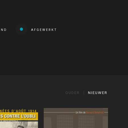
END
AFGEWERKT
OUDER
NIEUWER