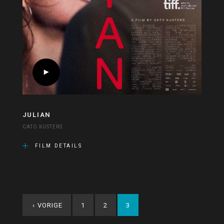
JULIAN
CATO KUSTERS
FILM DETAILS
‹
VORIGE
1
2
3