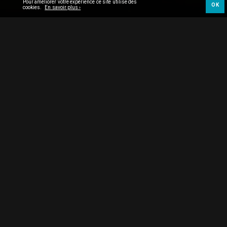
Pour améliorer votre expérience ce site utilise des
OK
cookies.
En savoir plus ›
©Christine Plenus
Les Films du Fleuve
13 Quai de Gaulle
4020 Liège – Belgique
+32 4 349 56 90
T :
F :
+32 4 349 56 96
info@lesfilmsdufleuve.be
M :
TVA :
BE 0453 480 839
BIC
GEBABEBB •
IBAN
BE69 2400 3852 6178