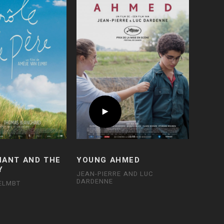
HANT AND THE
YOUNG AHMED
Y
JEAN-PIERRE AND LUC
DARDENNE
ELMBT