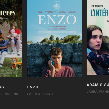
ADAM’S S
RS
ENZO
LAURA WAND
UC DARDENNE
LAURENT CANTET