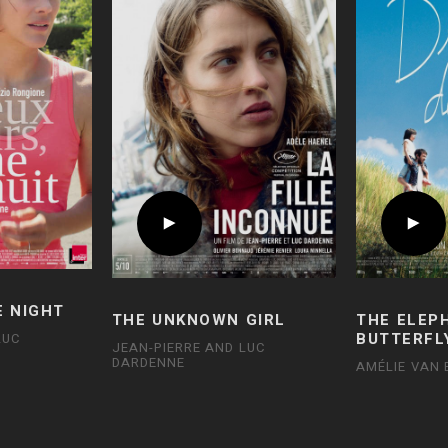
E NIGHT
THE UNKNOWN GIRL
THE ELEP
BUTTERFL
LUC
JEAN-PIERRE AND LUC
DARDENNE
AMÉLIE VAN 