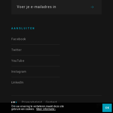
AANSLUITEN
Facebook
Twitter
YouTube
Instagram
LinkedIn
Privacybeleid
Contact
Om uw ervaring te verbeteren maakt deze site
© Les Films du Fleuve 2026
OK
gebruik van cookies.
Meer informatie ›