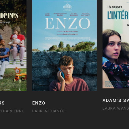
ADAM’S S
RS
ENZO
LAURA WAND
UC DARDENNE
LAURENT CANTET