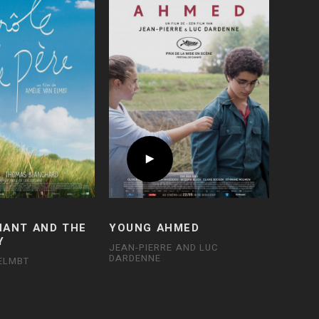
HANT AND THE
YOUNG AHMED
Y
JEAN-PIERRE AND LUC
DARDENNE
ELMBT