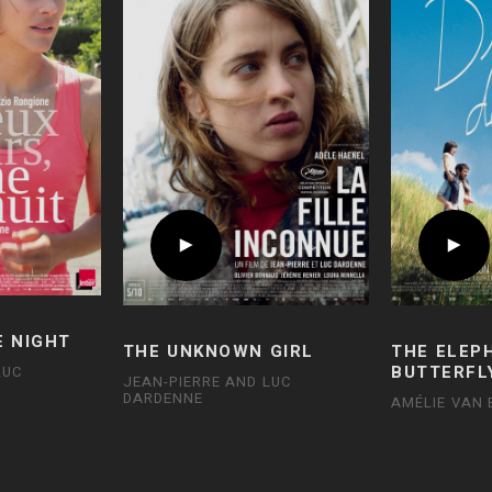
E NIGHT
THE UNKNOWN GIRL
THE ELEP
BUTTERFL
LUC
JEAN-PIERRE AND LUC
DARDENNE
AMÉLIE VAN 