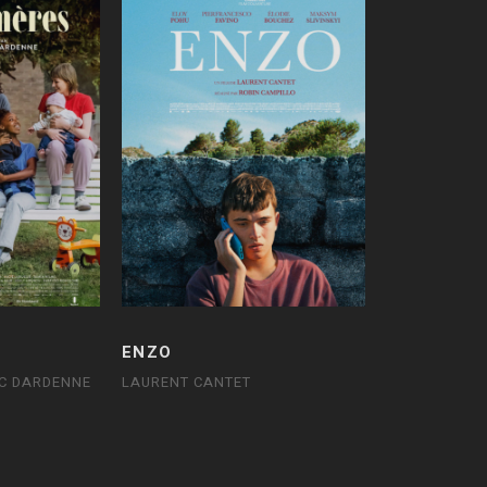
ENZO
UC DARDENNE
LAURENT CANTET