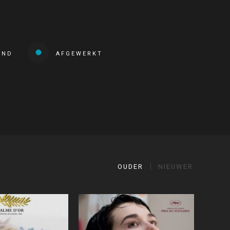
END
AFGEWERKT
OUDER
NIEUWER