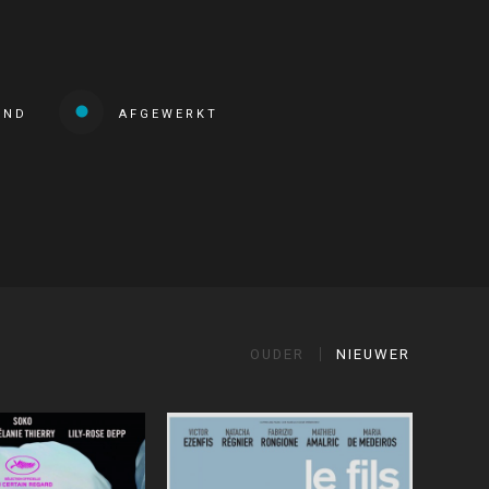
END
AFGEWERKT
OUDER
NIEUWER