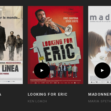
A
LOOKING FOR ERIC
MADONNE
KEN LOACH
MARIA SPET