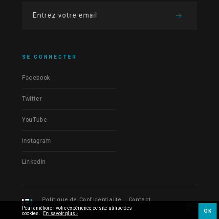
SE CONNECTER
Facebook
Twitter
YouTube
Instagram
LinkedIn
Politique de Confidentialité
Contact
Pour améliorer votre expérience ce site utilise des
© Les Films du Fleuve 2026
OK
cookies.
En savoir plus ›