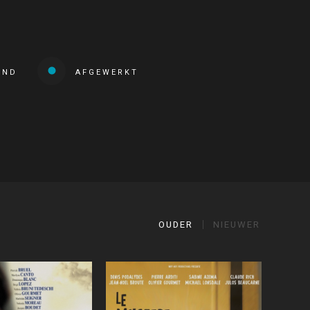
END
AFGEWERKT
OUDER
NIEUWER