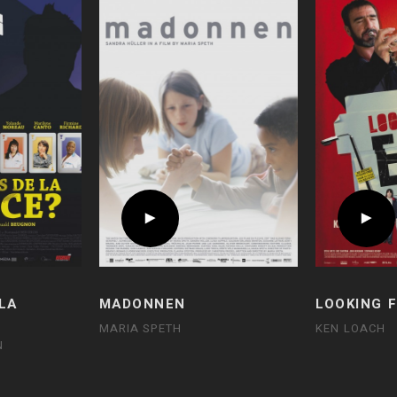
LA
MADONNEN
LOOKING F
MARIA SPETH
KEN LOACH
N