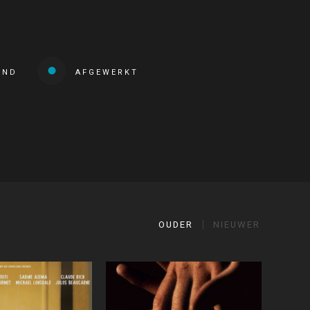
END
AFGEWERKT
OUDER
NIEUWER