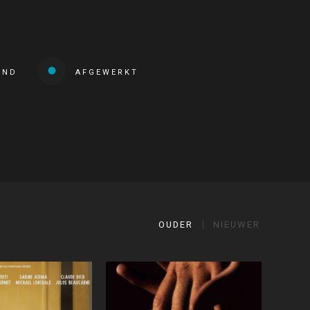
END
AFGEWERKT
OUDER
NIEUWER