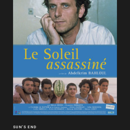
SUN’S END