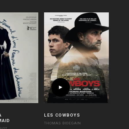
A
LES COWBOYS
MAID
THOMAS BIDEGAIN
QUOT