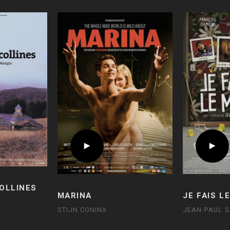
COLLINES
MARINA
JE FAIS L
STIJN CONINX
JEAN-PAUL 