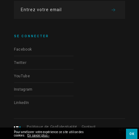
SE CONNECTER
Facebook
Twitter
YouTube
Instagram
LinkedIn
Politique de Confidentialité
Contact
Pour améliorer votre expérience ce site utilise des
© Les Films du Fleuve 2026
OK
cookies.
En savoir plus ›