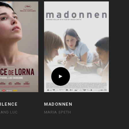
SILENCE
MADONNEN
 AND LUC
MARIA SPETH