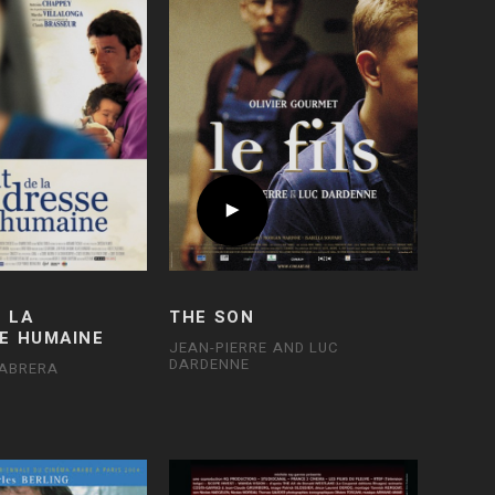
E LA
THE SON
E HUMAINE
JEAN-PIERRE AND LUC
DARDENNE
CABRERA