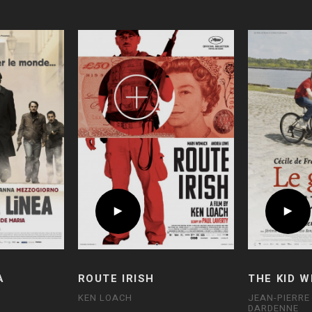
A
ROUTE IRISH
THE KID W
KEN LOACH
JEAN-PIERRE
DARDENNE