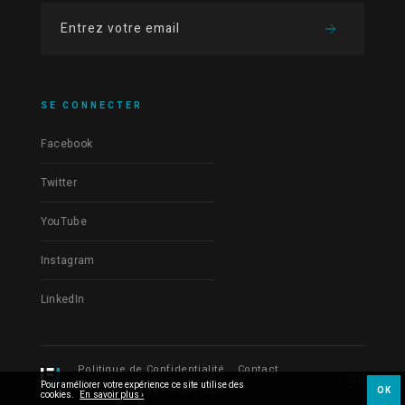
SE CONNECTER
Facebook
Twitter
YouTube
Instagram
LinkedIn
Politique de Confidentialité
Contact
Pour améliorer votre expérience ce site utilise des
© Les Films du Fleuve 2026
OK
cookies.
En savoir plus ›